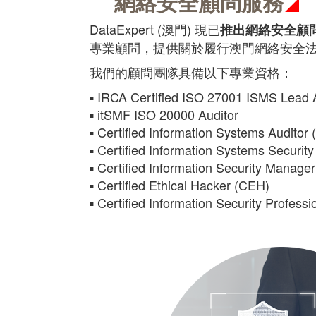
網絡安全顧問服務
DataExpert (澳門) 現已
推出網絡安全顧
專業顧問，提供關於履行澳門網絡安全法
我們的顧問團隊具備以下專業資格：
▪ IRCA Certified ISO 27001 ISMS Lead 
▪ itSMF ISO 20000 Auditor
▪ Certified Information Systems Auditor 
▪ Certified Information Systems Securit
▪ Certified Information Security Manage
▪ Certified Ethical Hacker (CEH)
▪ Certified Information Security Professi