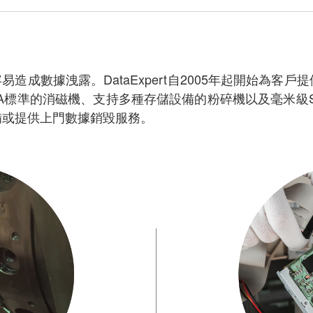
造成數據洩露。DataExpert自2005年起開始為
A標準的消磁機、支持多種存儲設備的粉碎機以及毫米級
備或提供上門數據銷毀服務。